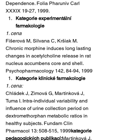
Dependence. Folia Pharuniv Carl 
XXXIX 19-27, 1999.
Kategorie experimentální 
farmakologie
1. cena
Fišerová M, Silvana C, Kršiak M. 
Chronic morphine induces long lasting 
changes in acetylcholine release in rat 
nucleus accumbens core and shell. 
Psychopharmacology 142, 84-94, 1999
Kategorie klinické farmakologie
1. cena:
Chládek J, Zimová G, Martínková J, 
Tuma I. Intra-individual variability and 
influence of urine collection period on 
dextromethorphan metabolic ratios in 
healthy subjects. Fundam Clin 
Pharmacol 13: 508-515, 1999
kategorie 
pedagogických publikací:
Martínková J, 