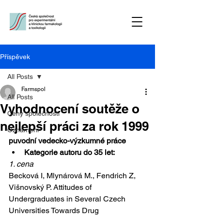
Příspěvek
All Posts
Farmspol
All Posts
Vyhodnocení soutěže o
Ceny společnosti
nejlepší práci za rok 1999
Oznámení
puvodní vedecko-výzkumné práce
Kategorie autoru do 35 let:
1. cena
Becková I, Mlynárová M., Fendrich Z, 
Višnovský P. Attitudes of 
Undergraduates in Several Czech 
Universities Towards Drug 