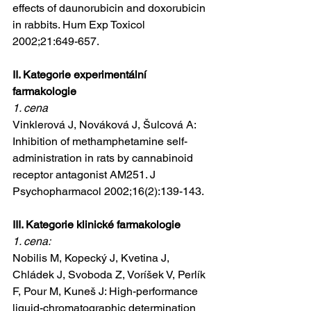
effects of daunorubicin and doxorubicin 
in rabbits. Hum Exp Toxicol 
2002;21:649-657.
II. Kategorie experimentální 
farmakologie
1. cena
Vinklerová J, Nováková J, Šulcová A: 
Inhibition of methamphetamine self-
administration in rats by cannabinoid 
receptor antagonist AM251. J 
Psychopharmacol 2002;16(2):139-143.
III. Kategorie klinické farmakologie
1. cena:
Nobilis M, Kopecký J, Kvetina J, 
Chládek J, Svoboda Z, Voríšek V, Perlík 
F, Pour M, Kuneš J: High-performance 
liquid-chromatographic determination 