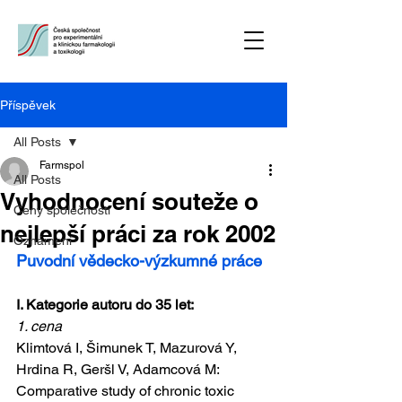
Příspěvek
All Posts
Farmspol
All Posts
Vyhodnocení souteže o
Ceny společnosti
nejlepší práci za rok 2002
Oznámení
Puvodní vědecko-výzkumné práce
I. Kategorie autoru do 35 let:
1. cena
Klimtová I, Šimunek T, Mazurová Y, 
Hrdina R, Geršl V, Adamcová M: 
Comparative study of chronic toxic 