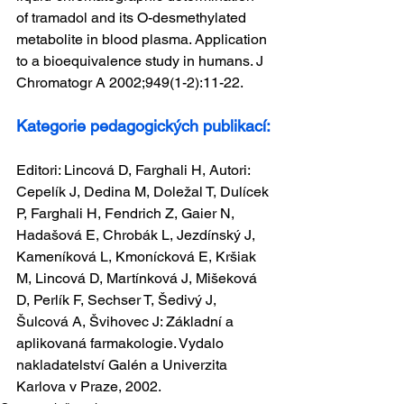
of tramadol and its O-desmethylated 
metabolite in blood plasma. Application 
to a bioequivalence study in humans. J 
Chromatogr A 2002;949(1-2):11-22.
Kategorie pedagogických publikací:
Editori: Lincová D, Farghali H, Autori: 
Cepelík J, Dedina M, Doležal T, Dulícek 
P, Farghali H, Fendrich Z, Gaier N, 
Hadašová E, Chrobák L, Jezdínský J, 
Kameníková L, Kmonícková E, Kršiak 
M, Lincová D, Martínková J, Mišeková 
D, Perlík F, Sechser T, Šedivý J, 
Šulcová A, Švihovec J: Základní a 
aplikovaná farmakologie. Vydalo 
nakladatelství Galén a Univerzita 
Karlova v Praze, 2002.