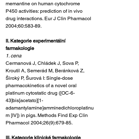
memantine on human cytochrome 
P450 activities: prediction of in vivo 
drug interactions. Eur J Clin Pharmacol 
2004;60:583-89.
II. Kategorie experimentální 
farmakologie
1. cena
Cermanová J, Chládek J, Sova P, 
Kroutil A, Semerád M, Beránková Z, 
Široký P, Šurová I: Single-dose 
pharmacokinetics of a novel oral 
platinum cytostatic drug ([OC-6-
43]bis[acetato][1-
adamantylamine]amminedichloroplatinu
m [IV]) in pigs. Methods Find Exp Clin 
Pharmacol 2004;26(9):679-85.
III. Kategorie klinické farmakologie