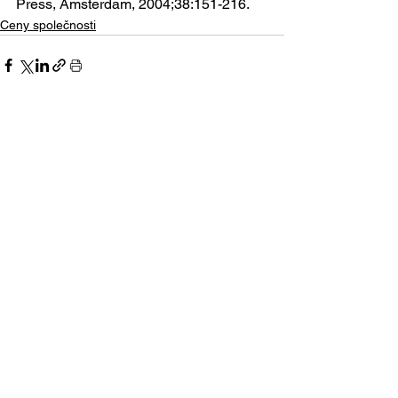
Press, Amsterdam, 2004;38:151-216.
Ceny společnosti
Zobrazit vše
Nejnovější příspěvky