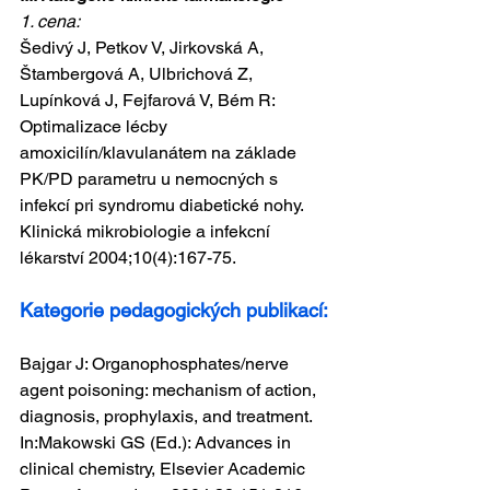
1. cena:
Šedivý J, Petkov V, Jirkovská A, 
Štambergová A, Ulbrichová Z, 
Lupínková J, Fejfarová V, Bém R: 
Optimalizace lécby 
amoxicilín/klavulanátem na základe 
PK/PD parametru u nemocných s 
infekcí pri syndromu diabetické nohy. 
Klinická mikrobiologie a infekcní 
lékarství 2004;10(4):167-75.
Kategorie pedagogických publikací:
Bajgar J: Organophosphates/nerve 
agent poisoning: mechanism of action, 
diagnosis, prophylaxis, and treatment. 
In:Makowski GS (Ed.): Advances in 
clinical chemistry, Elsevier Academic 