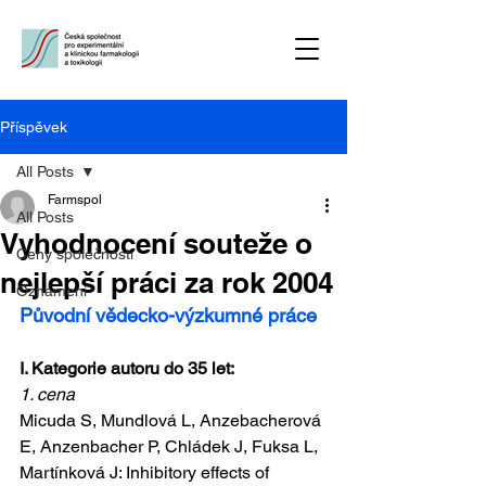
Příspěvek
All Posts
Farmspol
All Posts
Vyhodnocení souteže o
Ceny společnosti
nejlepší práci za rok 2004
Oznámení
Původní vědecko-výzkumné práce
I. Kategorie autoru do 35 let:
1. cena
Micuda S, Mundlová L, Anzebacherová 
E, Anzenbacher P, Chládek J, Fuksa L, 
Martínková J: Inhibitory effects of 