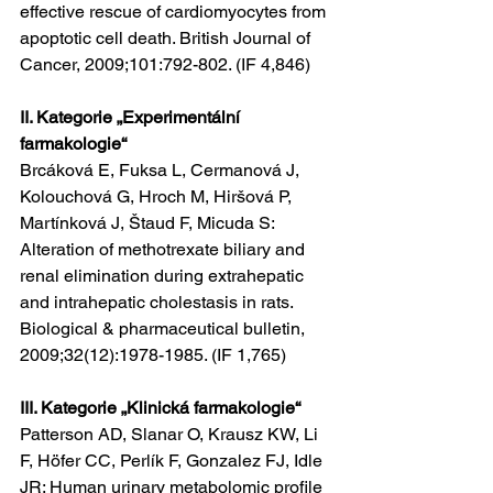
effective rescue of cardiomyocytes from 
apoptotic cell death. British Journal of 
Cancer, 2009;101:792-802. (IF 4,846)
II. Kategorie „Experimentální 
farmakologie“
Brcáková E, Fuksa L, Cermanová J, 
Kolouchová G, Hroch M, Hiršová P, 
Martínková J, Štaud F, Micuda S: 
Alteration of methotrexate biliary and 
renal elimination during extrahepatic 
and intrahepatic cholestasis in rats. 
Biological & pharmaceutical bulletin, 
2009;32(12):1978-1985. (IF 1,765)
III. Kategorie „Klinická farmakologie“
Patterson AD, Slanar O, Krausz KW, Li 
F, Höfer CC, Perlík F, Gonzalez FJ, Idle 
JR: Human urinary metabolomic profile 