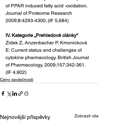
of PPAR induced fatty acid -oxidation. 
Journal of Proteome Research 
2009;8:4293-4300. (IF 5,684)
IV. Kategorie „Prehledové clánky“
Zídek Z, Anzenbacher P, Kmonícková 
E: Current status and challenges of 
cytokine pharmacology. British Journal 
of Pharmacology, 2009;157:342-361. 
(IF 4,902)
Ceny společnosti
Zobrazit vše
Nejnovější příspěvky