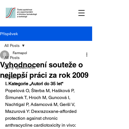
Příspěvek
All Posts
Farmspol
All Posts
Vyhodnocení souteže o
Ceny společnosti
nejlepší práci za rok 2009
Oznámení
I. Kategorie „Autori do 35 let“
Popelová O, Šterba M, Hašková P, 
Šimunek T, Hroch M, Guncová I, 
Nachtigal P, Adamcová M, Geršl V, 
Mazurová Y: Dexrazoxane-afforded 
protection against chronic 
anthracycline cardiotoxicity in vivo: 