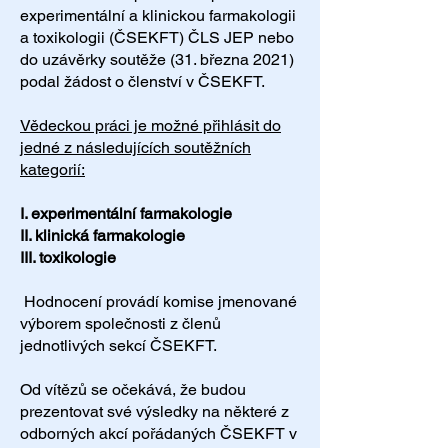
experimentální a klinickou farmakologii
a toxikologii (ČSEKFT) ČLS JEP nebo
do uzávěrky soutěže (31. března 2021)
podal žádost o členství v ČSEKFT.
Vědeckou práci je možné přihlásit do
jedné z následujících soutěžních
kategorií:
I. experimentální farmakologie
II. klinická farmakologie
III. toxikologie
Hodnocení provádí komise jmenované
výborem společnosti z členů
jednotlivých sekcí ČSEKFT.
Od vítězů se očekává, že budou
prezentovat své výsledky na některé z
odborných akcí pořádaných ČSEKFT v