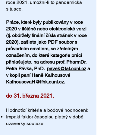
roce 2021, umožní-li to pandemická
situace.
Práce, které byly publikovány v roce
2020 v tištěné nebo elektronické verzi
(tj. obdržely finální čísla stránek v roce
2020), zašlete jako PDF soubor s
průvodním emailem, se zřetelným
označením, do které kategorie práci
přihlašujete, na adresu prof. PharmDr.
Petra Pávka, PhD.
pavek@faf.cuni.cz
a
v kopii paní Haně Kalhousové
KalhousovaH@lfhk.cuni.cz
.
do 31. března 2021.
Hodnotící kritéria a bodové hodnocení:
Impakt faktor časopisu platný v době
uzávěrky soutěže